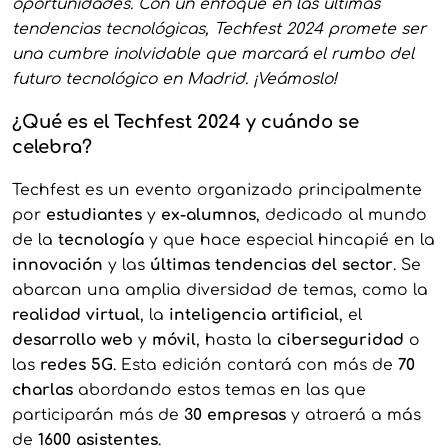
oportunidades. Con un enfoque en las últimas
tendencias tecnológicas, Techfest 2024 promete ser
una cumbre inolvidable que marcará el rumbo del
futuro tecnológico en Madrid. ¡Veámoslo!
¿Qué es el Techfest 2024 y cuándo se
celebra?
Techfest es un evento organizado principalmente
por
estudiantes
y
ex-alumnos
, dedicado al mundo
de la
tecnología
y que hace especial hincapié en la
innovación
y las
últimas tendencias del sector
. Se
abarcan una amplia diversidad de temas, como la
realidad virtual
, la
inteligencia artificial
, el
desarrollo web
y
móvil
, hasta la
ciberseguridad
o
las
redes 5G
. Esta edición contará con más de
70
charlas
abordando estos temas en las que
participarán más de
30 empresas
y atraerá a más
de
1600 asistentes
.