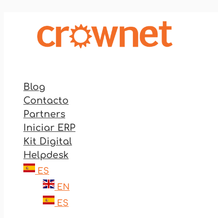
Ir
al
contenido
Blog
Contacto
Partners
Iniciar ERP
Kit Digital
Helpdesk
ES
EN
ES