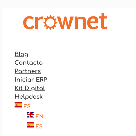
Ir
al
contenido
Blog
Contacto
Partners
Iniciar ERP
Kit Digital
Helpdesk
ES
EN
ES