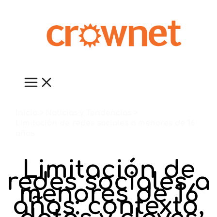
Ir
al
contenido
Inicio
Noticias y Tendencias
Limitación de redes sociales a menores de 16
años
Limitación de
redes sociales a
menores de 16
años: contexto,