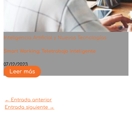
Inteligencia Artificial y Nuevas Tecnologías
Smart Working: Teletrabajo inteligente
07/12/2023
Leer más
←
Entrada anterior
Entrada siguiente
→