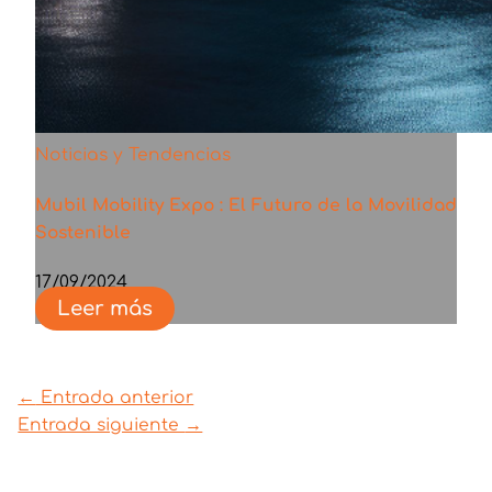
Noticias y Tendencias
Mubil Mobility Expo : El Futuro de la Movilidad
Sostenible
17/09/2024
Leer más
←
Entrada anterior
Entrada siguiente
→