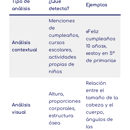
Tipo de
¿Qué
Ejemplos
análisis
detecta?
Menciones
de
«Feliz
cumpleaños,
cumpleaños
Análisis
cursos
10 años»,
contextual
escolares,
«estoy en 5º
actividades
de primaria»
propias de
niños
Relación
entre el
Altura,
tamaño de la
proporciones
Análisis
cabeza y el
corporales,
visual
cuerpo,
estructura
ángulos de
ósea
las