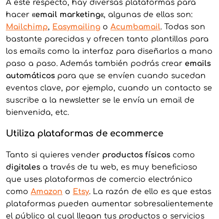
A este respecto, hay diversas plataformas para
hacer «
email marketing
«, algunas de ellas son:
Mailchim
p
,
Easymailin
g
o
Acumbamail
. Todas son
bastante parecidas y ofrecen tanto plantillas para
los emails como la interfaz para diseñarlos a mano
paso a paso. Además también podrás crear
emails
automáticos
para que se envíen cuando sucedan
eventos clave, por ejemplo, cuando un contacto se
suscribe a la newsletter se le envía un email de
bienvenida, etc.
Utiliza plataformas de ecommerce
Tanto si quieres vender
productos físicos
como
digitales
a través de tu web, es muy beneficioso
que uses plataformas de comercio electrónico
como
Amazo
n
o
Ets
y
. La razón de ello es que estas
plataformas pueden aumentar sobresalientemente
el público al cual llegan tus productos o servicios