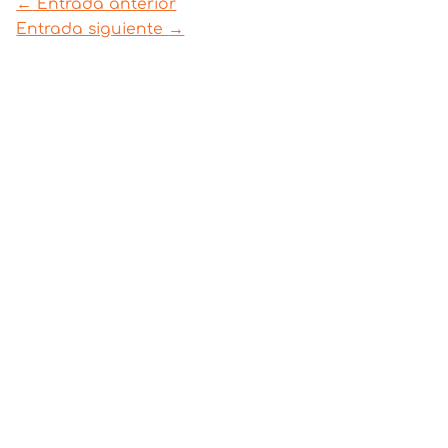
←
Entrada anterior
Entrada siguiente
→