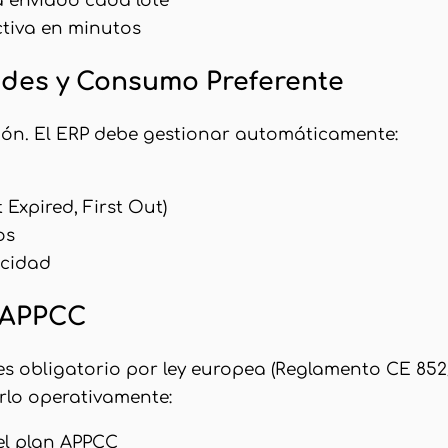
a enviado cada lote
ctiva en minutos
ades y Consumo Preferente
ción. El ERP debe gestionar automáticamente:
Expired, First Out)
os
ucidad
a APPCC
 obligatorio por ley europea (Reglamento CE 852
arlo operativamente:
del plan APPCC