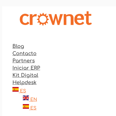
Ir
al
contenido
Blog
Contacto
Partners
Iniciar ERP
Kit Digital
Helpdesk
ES
EN
ES