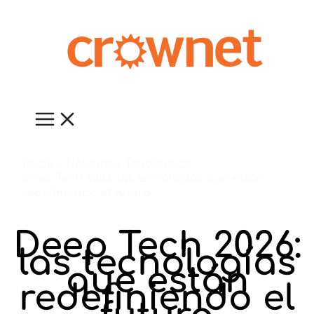
Ir
al
contenido
Inicio
Noticias y Tendencias
Deep Tech 2026: las tecnologías que están
redefiniendo el futuro
Deep Tech 2026:
las tecnologías
que están
redefiniendo el