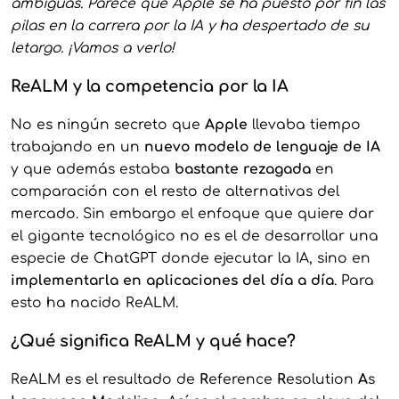
ambiguas. Parece que Apple se ha puesto por fin las
pilas en la carrera por la IA y ha despertado de su
letargo. ¡Vamos a verlo!
ReALM y la competencia por la IA
No es ningún secreto que
Apple
llevaba tiempo
trabajando en un
nuevo modelo de lenguaje de IA
y que además estaba
bastante rezagada
en
comparación con el resto de alternativas del
mercado. Sin embargo el enfoque que quiere dar
el gigante tecnológico no es el de desarrollar una
especie de ChatGPT donde ejecutar la IA, sino en
implementarla en aplicaciones del día a día
. Para
esto ha nacido ReALM.
¿Qué significa ReALM y qué hace?
ReALM es el resultado de
R
eference
R
esolution
A
s