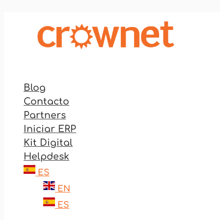
Ir
al
contenido
Blog
Contacto
Partners
Iniciar ERP
Kit Digital
Helpdesk
ES
EN
ES