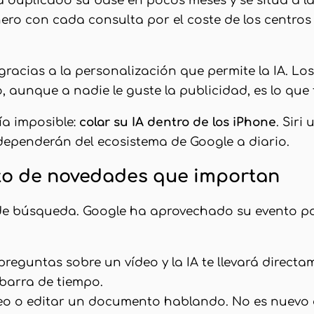
a duplicado su base en pocos meses y se sitúa a l
inero con cada consulta por el coste de los centro
gracias a la personalización que permite la IA. L
o, aunque a nadie le guste la publicidad, es lo que
a imposible:
colar su IA dentro de los iPhone
. Siri
 dependerán del ecosistema de Google a diario.
sto de novedades que importan
 de búsqueda. Google ha aprovechado su evento p
 preguntas sobre un vídeo y la IA te llevará direc
 barra de tiempo.
eo o editar un documento hablando. No es nuevo en