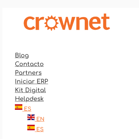
Ir
al
contenido
Blog
Contacto
Partners
Iniciar ERP
Kit Digital
Helpdesk
ES
EN
ES