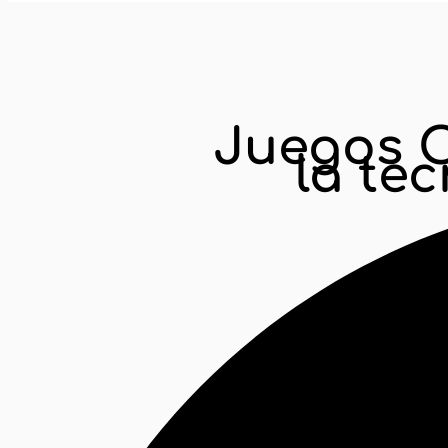
Inicio
Noticias y Tendencias
Juegos Olímp
Juegos O
la te