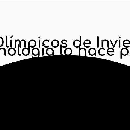
icos de Invierno 2026: la tecnología lo hace posib
límpicos de Invie
cnología lo hace p