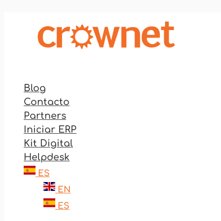
Ir
al
contenido
Blog
Contacto
Partners
Iniciar ERP
Kit Digital
Helpdesk
ES
EN
ES