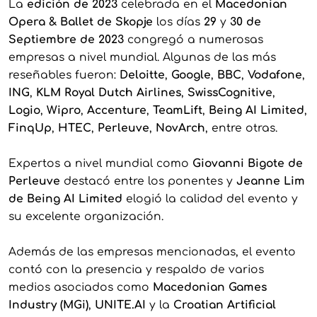
La
edición de 2023
celebrada en el
Macedonian
Opera & Ballet de Skopje
los días
29
y
30 de
Septiembre de 2023
congregó a numerosas
empresas a nivel mundial. Algunas de las más
reseñables fueron:
Deloitte
,
Google
,
BBC
,
Vodafone
,
ING
,
KLM Royal Dutch Airlines
,
SwissCognitive
,
Logio
,
Wipro
,
Accenture
,
TeamLift
,
Being AI Limited
,
FinqUp
,
HTEC
,
Perleuve
,
NovArch
, entre otras.
Expertos a nivel mundial como
Giovanni Bigote de
Perleuve
destacó entre los ponentes y
Jeanne Lim
de Being AI Limited
elogió la calidad del evento y
su excelente organización.
Además de las empresas mencionadas, el evento
contó con la presencia y respaldo de varios
medios asociados como
Macedonian Games
Industry (MGi)
,
UNITE.AI
y la
Croatian Artificial