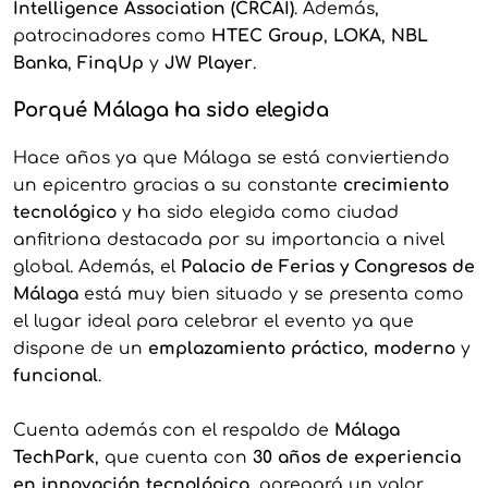
Intelligence Association (CRCAI)
. Además,
patrocinadores como
HTEC Group
,
LOKA
,
NBL
Banka
,
FinqUp
y
JW Player
.
Porqué Málaga ha sido elegida
Hace años ya que Málaga se está conviertiendo
un epicentro gracias a su constante
crecimiento
tecnológico
y ha sido elegida como ciudad
anfitriona destacada por su importancia a nivel
global. Además, el
Palacio de Ferias y Congresos de
Málaga
está muy bien situado y se presenta como
el lugar ideal para celebrar el evento ya que
dispone de un
emplazamiento práctico
,
moderno
y
funcional
.
Cuenta además con el respaldo de
Málaga
TechPark
, que cuenta con
30 años de experiencia
en innovación tecnológica
, agregará un valor